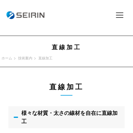
直線加工
ホーム
技術案内
直線加工
直線加工
様々な材質・太さの線材を自在に直線加
工