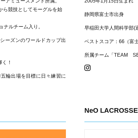
スノーアミューズメント所属。
2005年1月15日生まれ
から競技としてモーグルを始
静岡県富士市出身
ショナルチーム入り。
早稲田大学人間科学部(
25年シーズンのワールドカップ出
ベストスコア：66（富
所属チーム「TEAM SE
輝く！
季五輪出場を目標に日々練習に
NeO LACROSSE