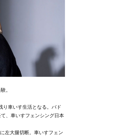
経験。
残り車いす生活となる。バド
経て、車いすフェンシング日本
6月に左大腿切断。車いすフェン