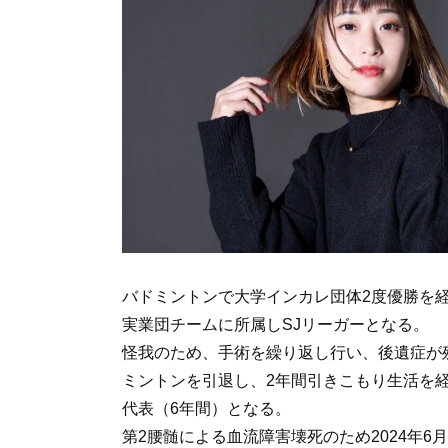
バドミントンで大学インカレ団体2度優勝を
実業団チームに所属しSJリーガーとなる。
怪我のため、手術を繰り返し行い、後遺症が
ミントンを引退し、2年間引きこもり生活を
代表（6年間）となる。
第2腰髄による血流障害壊死のため2024年