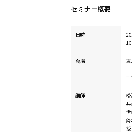
セミナー概要
日時
2
1
会場
東
〒
講師
松
兵
伊
鈴
授