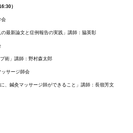
6:30）
学会
見の最新論文と症例報告の実践」講師：脇英彰
会
プ術」講師：野村森太郎
マッサージ師会
に、鍼灸マッサージ師ができること」講師：長嶺芳文
）