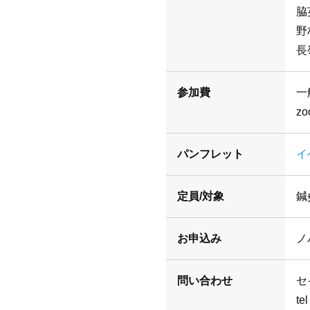
脇
野
長
参加費
一
z
パンフレット
イ
定員/対象
鍼
お申込み
ノ
問い合わせ
セ
te