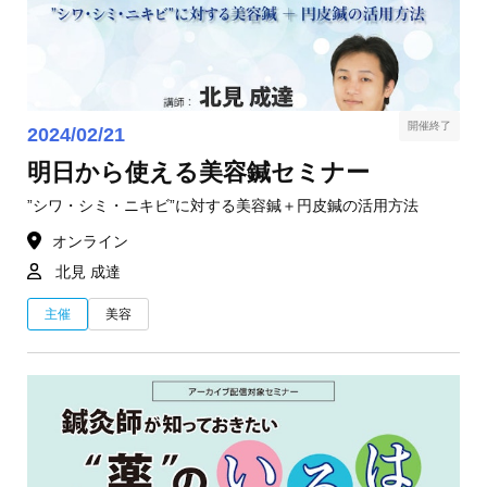
開催終了
2024/02/21
明日から使える美容鍼セミナー
”シワ・シミ・ニキビ”に対する美容鍼＋円皮鍼の活用方法
オンライン
北見 成達
主催
美容