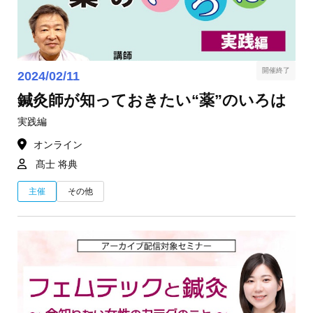
開催終了
2024/02/11
鍼灸師が知っておきたい“薬”のいろは
実践編
オンライン
髙士 将典
主催
その他