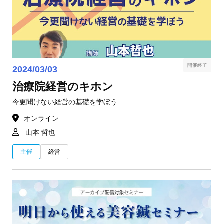
開催終了
2024/03/03
治療院経営のキホン
今更聞けない経営の基礎を学ぼう
オンライン
山本 哲也
主催
経営