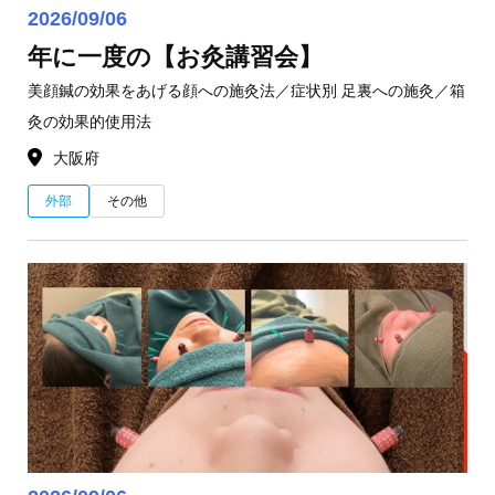
2026/09/06
年に一度の【お灸講習会】
美顔鍼の効果をあげる顔への施灸法／症状別 足裏への施灸／箱
灸の効果的使用法
大阪府
外部
その他