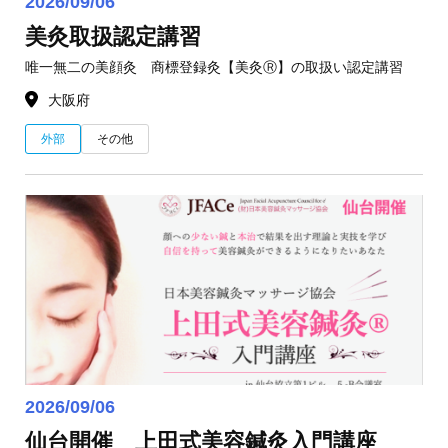
2026/09/06
美灸取扱認定講習
唯一無二の美顔灸 商標登録灸【美灸Ⓡ】の取扱い認定講習
大阪府
外部
その他
2026/09/06
仙台開催 上田式美容鍼灸入門講座