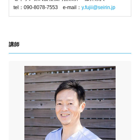
tel：090-8078-7553 e-mail：
y.fujii@seirin.jp
講師