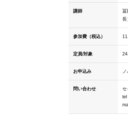
講師
冨
長
参加費（税込）
11
定員/対象
2
お申込み
ノ
問い合わせ
セ
te
ma