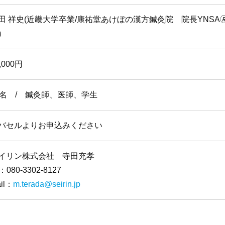
田 祥史(近畿大学卒業/康祐堂あけぼの漢方鍼灸院 院長YNSA
）
,000円
4名 / 鍼灸師、医師、学生
バセルよりお申込みください
イリン株式会社 寺田充孝
l：080-3302-8127
il：
m.terada@seirin.jp