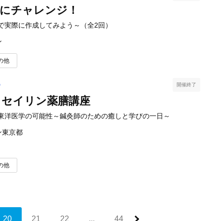
告にチャレンジ！
で実際に作成してみよう～（全2回）
ン
の他
5
開催終了
うセイリン薬膳講座
東洋医学の可能性～鍼灸師のための癒しと学びの一日～
ン
東京都
の他
20
21
22
...
44