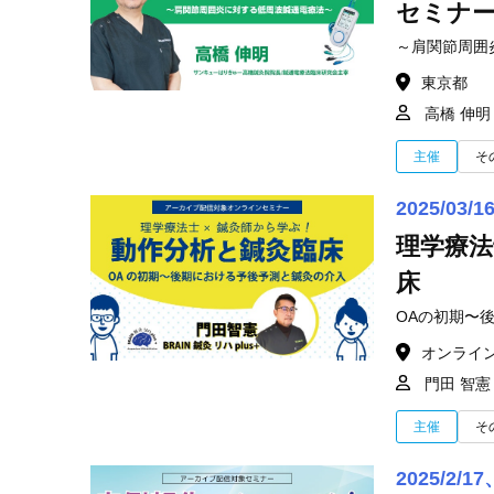
セミナ
～肩関節周囲
東京都
高橋 伸明
主催
そ
2025/03/1
理学療法
床
OAの初期〜
オンライ
門田 智憲
主催
そ
2025/2/17