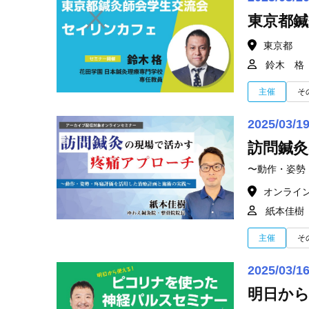
東京都鍼
東京都
鈴木 格
主催
そ
2025/03/1
訪問鍼
〜動作・姿勢
オンライ
紙本佳樹
主催
そ
2025/03/1
明日か