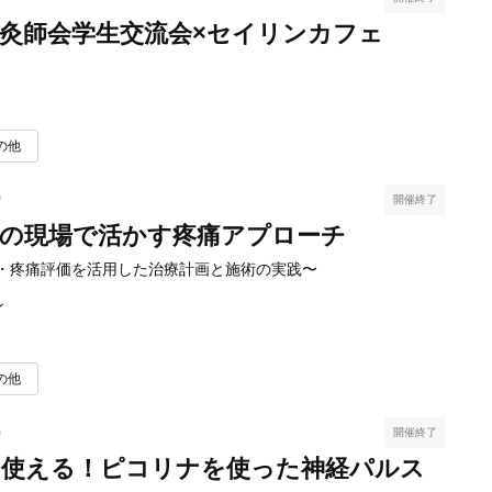
灸師会学生交流会×セイリンカフェ
の他
9
開催終了
灸の現場で活かす疼痛アプローチ
・疼痛評価を活用した治療計画と施術の実践〜
ン
の他
6
開催終了
ら使える！ピコリナを使った神経パルス