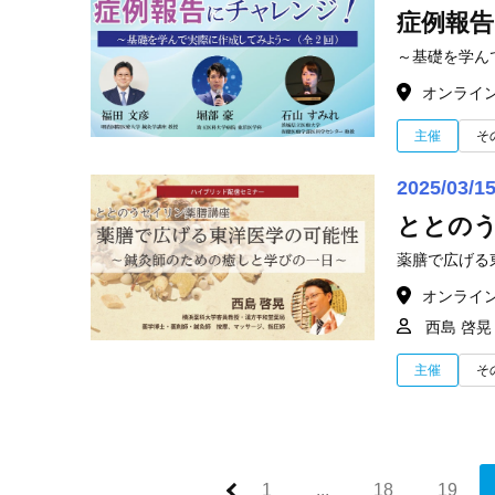
症例報
～基礎を学ん
オンライ
主催
そ
2025/03/1
ととの
薬膳で広げる
オンライ
西島 啓晃
主催
そ
1
...
18
19