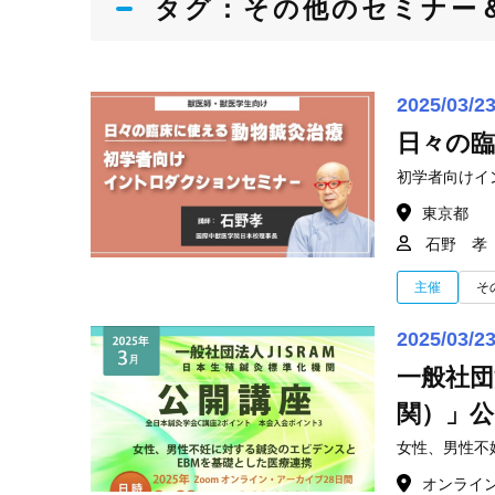
タグ：
その他
のセミナー
2025/03/2
日々の
初学者向けイ
東京都
石野 孝
主催
そ
2025/03/2
一般社団
関）」公
女性、男性不
オンライ