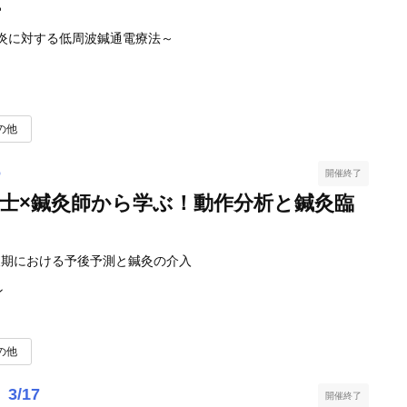
ー
炎に対する低周波鍼通電療法～
の他
6
開催終了
士×鍼灸師から学ぶ！動作分析と鍼灸臨
後期における予後予測と鍼灸の介入
ン
の他
、3/17
開催終了