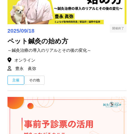
開催終了
2025/09/18
ペット鍼灸の始め方
～鍼灸治療の導入のリアルとその後の変化～
オンライン
豊永 眞弥
主催
その他